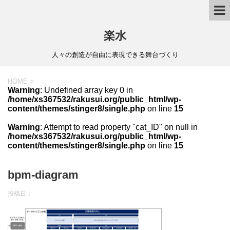
楽水
人々の創造が自由に表現できる舞台づくり
HOME
>
Warning
: Undefined array key 0 in
/home/xs367532/rakusui.org/public_html/wp-
content/themes/stinger8/single.php
on line
15
Warning
: Attempt to read property "cat_ID" on null in
/home/xs367532/rakusui.org/public_html/wp-
content/themes/stinger8/single.php
on line
15
bpm-diagram
投稿日：