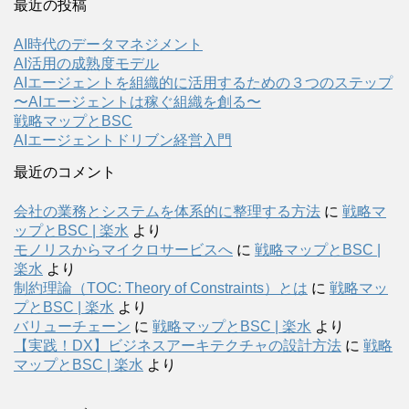
最近の投稿
AI時代のデータマネジメント
AI活用の成熟度モデル
AIエージェントを組織的に活用するための３つのステップ
〜AIエージェントは稼ぐ組織を創る〜
戦略マップとBSC
AIエージェントドリブン経営入門
最近のコメント
会社の業務とシステムを体系的に整理する方法
に
戦略マ
ップとBSC | 楽水
より
モノリスからマイクロサービスへ
に
戦略マップとBSC |
楽水
より
制約理論（TOC: Theory of Constraints）とは
に
戦略マッ
プとBSC | 楽水
より
バリューチェーン
に
戦略マップとBSC | 楽水
より
【実践！DX】ビジネスアーキテクチャの設計方法
に
戦略
マップとBSC | 楽水
より