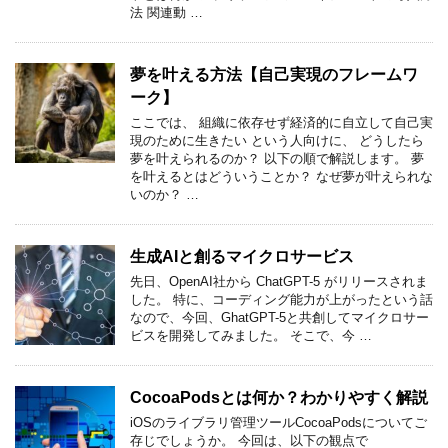
法 関連動 …
夢を叶える方法【自己実現のフレームワ
ーク】
ここでは、 組織に依存せず経済的に自立して自己実
現のために生きたい という人向けに、 どうしたら
夢を叶えられるのか？ 以下の順で解説します。 夢
を叶えるとはどういうことか？ なぜ夢が叶えられな
いのか？ …
生成AIと創るマイクロサービス
先日、OpenAI社から ChatGPT-5 がリリースされま
した。 特に、コーディング能力が上がったという話
なので、今回、GhatGPT-5と共創してマイクロサー
ビスを開発してみました。 そこで、今 …
CocoaPodsとは何か？わかりやすく解説
iOSのライブラリ管理ツールCocoaPodsについてご
存じでしょうか。 今回は、以下の観点で