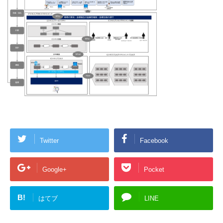
Twitter
Facebook
Google+
Pocket
B!
はてブ
LINE