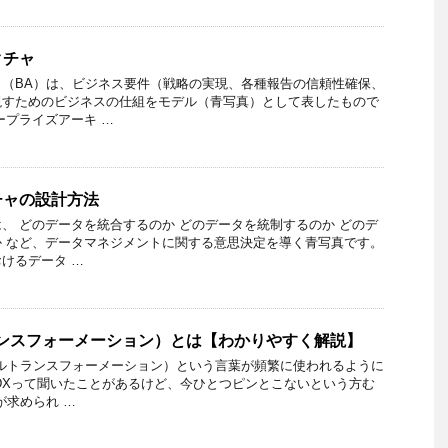
クチャ
（BA）は、ビジネス要件（戦略の実現、各種報告の信頼性確保、
現すためのビジネスの仕組をモデル（青写真）として表したもので
ープライズアーキ …
チャの設計方法
、 どのデータを統合するのか どのデータを統制するのか どのデ
 など、データマネジメントに関する意思決定を導く青写真です。
けるデータ …
ランスフォーメーション）とは【わかりやすく解説】
ルトランスフォーメーション）という言葉が頻繁に使われるように
DXって聞いたことがあるけど、今ひとつピンとこないという方む
Xが求められ …