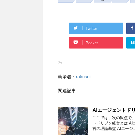
Twitter
B
Pocket
-
執筆者：
rakusui
関連記事
AIエージェントド
ここでは、次の観点で、
トドリブン経営とは A
営の理論基盤 AIエージ