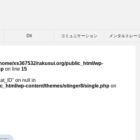
DX
コミュニケーション
メンタルトレー
/home/xs367532/rakusui.org/public_html/wp-
hp
on line
15
cat_ID" on null in
c_html/wp-content/themes/stinger8/single.php
on