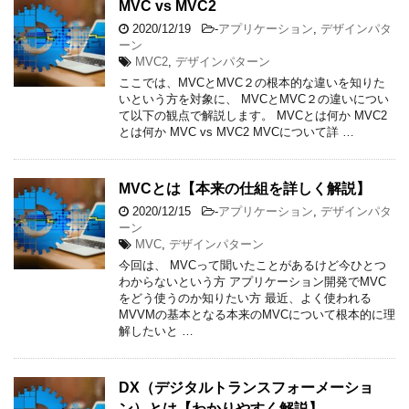
MVC vs MVC2
2020/12/19
-
アプリケーション
,
デザインパタ
ーン
MVC2
,
デザインパターン
ここでは、MVCとMVC２の根本的な違いを知りた
いという方を対象に、 MVCとMVC２の違いについ
て以下の観点で解説します。 MVCとは何か MVC2
とは何か MVC vs MVC2 MVCについて詳 …
MVCとは【本来の仕組を詳しく解説】
2020/12/15
-
アプリケーション
,
デザインパタ
ーン
MVC
,
デザインパターン
今回は、 MVCって聞いたことがあるけど今ひとつ
わからないという方 アプリケーション開発でMVC
をどう使うのか知りたい方 最近、よく使われる
MVVMの基本となる本来のMVCについて根本的に理
解したいと …
DX（デジタルトランスフォーメーショ
ン）とは【わかりやすく解説】