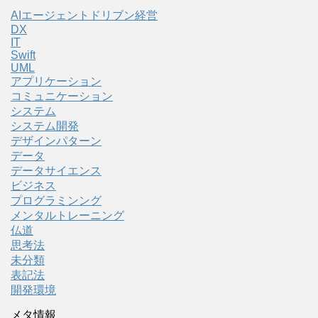
AIエージェントドリブン経営
DX
IT
Swift
UML
アプリケーション
コミュニケーション
システム
システム開発
デザインパターン
データ
データサイエンス
ビジネス
プログラミンング
メンタルトレーニング
仏道
思考法
未分類
表記法
開発環境
メタ情報