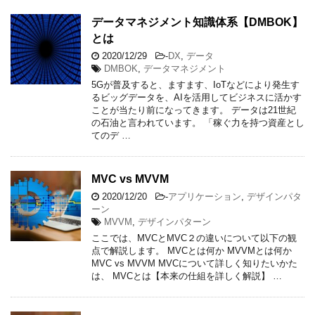
データマネジメント知識体系【DMBOK】
とは
2020/12/29
-
DX
,
データ
DMBOK
,
データマネジメント
5Gが普及すると、ますます、IoTなどにより発生す
るビッグデータを、AIを活用してビジネスに活かす
ことが当たり前になってきます。 データは21世紀
の石油と言われています。 「稼ぐ力を持つ資産とし
てのデ …
MVC vs MVVM
2020/12/20
-
アプリケーション
,
デザインパタ
ーン
MVVM
,
デザインパターン
ここでは、MVCとMVC２の違いについて以下の観
点で解説します。 MVCとは何か MVVMとは何か
MVC vs MVVM MVCについて詳しく知りたいかた
は、 MVCとは【本来の仕組を詳しく解説】 …