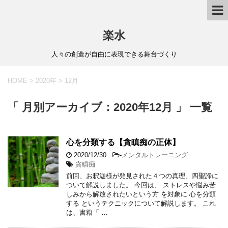
楽水
人々の創造が自由に表現できる舞台づくり
HOME
>
2020年
>
12月
「 月別アーカイブ：2020年12月 」 一覧
心を分類する【貪瞋痴の正体】
2020/12/30
-
メンタルトレーニング
貪瞋痴
前回、お釈迦様が発見された４つの真理、四聖諦に
ついて解説しました。 今回は、 ストレスや悩み苦
しみから解放されたいという方 を対象に 心を分類
する というテクニックについて解説します。 これ
は、書籍「 …