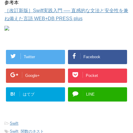
参考本
［改訂新版］Swift実践入門 ── 直感的な文法と安全性を兼
ね備えた言語 WEB+DB PRESS plus
Twitter
Facebook
Google+
Pocket
B!
はてブ
LINE
-
Swift
-
Swift
,
関数のネスト