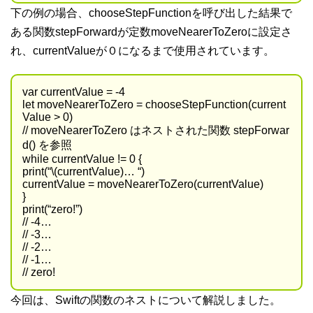
下の例の場合、chooseStepFunctionを呼び出した結果で
ある関数stepForwardが定数moveNearerToZeroに設定さ
れ、currentValueが０になるまで使用されています。
var currentValue = -4
let moveNearerToZero = chooseStepFunction(current
Value > 0)
// moveNearerToZero はネストされた関数 stepForwar
d() を参照
while currentValue != 0 {
print(“\(currentValue)… “)
currentValue = moveNearerToZero(currentValue)
}
print(“zero!”)
// -4…
// -3…
// -2…
// -1…
// zero!
今回は、Swiftの関数のネストについて解説しました。