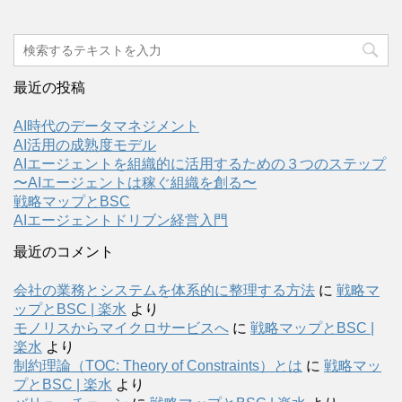
最近の投稿
AI時代のデータマネジメント
AI活用の成熟度モデル
AIエージェントを組織的に活用するための３つのステップ
〜AIエージェントは稼ぐ組織を創る〜
戦略マップとBSC
AIエージェントドリブン経営入門
最近のコメント
会社の業務とシステムを体系的に整理する方法
に
戦略マ
ップとBSC | 楽水
より
モノリスからマイクロサービスへ
に
戦略マップとBSC |
楽水
より
制約理論（TOC: Theory of Constraints）とは
に
戦略マッ
プとBSC | 楽水
より