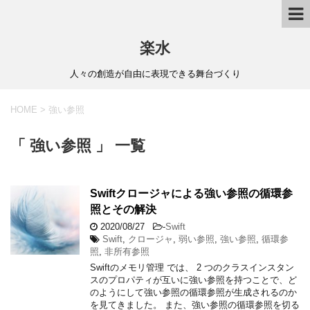
楽水
人々の創造が自由に表現できる舞台づくり
HOME
>
強い参照
「 強い参照 」 一覧
Swiftクロージャによる強い参照の循環参
照とその解決
2020/08/27
-
Swift
Swift
,
クロージャ
,
弱い参照
,
強い参照
,
循環参
照
,
非所有参照
Swiftのメモリ管理 では、 2 つのクラスインスタン
スのプロパティが互いに強い参照を持つことで、ど
のようにして強い参照の循環参照が生成されるのか
を見てきました。 また、強い参照の循環参照を切る