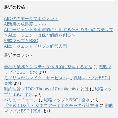
最近の投稿
AI時代のデータマネジメント
AI活用の成熟度モデル
AIエージェントを組織的に活用するための３つのステップ
〜AIエージェントは稼ぐ組織を創る〜
戦略マップとBSC
AIエージェントドリブン経営入門
最近のコメント
会社の業務とシステムを体系的に整理する方法
に
戦略マ
ップとBSC | 楽水
より
モノリスからマイクロサービスへ
に
戦略マップとBSC |
楽水
より
制約理論（TOC: Theory of Constraints）とは
に
戦略マッ
プとBSC | 楽水
より
バリューチェーン
に
戦略マップとBSC | 楽水
より
【実践！DX】ビジネスアーキテクチャの設計方法
に
戦略
マップとBSC | 楽水
より