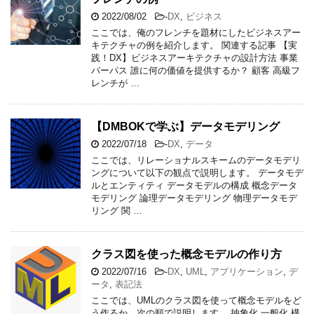
2022/08/02
-
DX
,
ビジネス
ここでは、俺のフレンチを題材にしたビジネスアー
キテクチャの例を紹介します。 関連する記事 【実
践！DX】ビジネスアーキテクチャの設計方法 事業
パーパス 誰に何の価値を提供するか？ 顧客 高級フ
レンチが …
【DMBOKで学ぶ】データモデリング
2022/07/18
-
DX
,
データ
ここでは、リレーショナルスキームのデータモデリ
ングについて以下の観点で説明します。 データモデ
ルとエンティティ データモデルの構成 概念データ
モデリング 論理データモデリング 物理データモデ
リング 関 …
クラス図を使った概念モデルの作り方
2022/07/16
-
DX
,
UML
,
アプリケーション
,
デ
ータ
,
表記法
ここでは、UMLのクラス図を使って概念モデルをど
う作るか、次の順で説明します。 抽象化 一般化 構