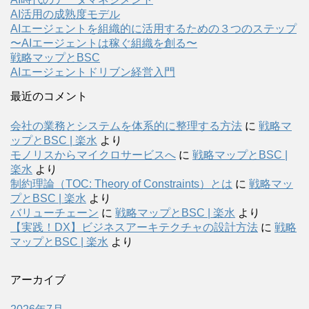
AI活用の成熟度モデル
AIエージェントを組織的に活用するための３つのステップ
〜AIエージェントは稼ぐ組織を創る〜
戦略マップとBSC
AIエージェントドリブン経営入門
最近のコメント
会社の業務とシステムを体系的に整理する方法
に
戦略マ
ップとBSC | 楽水
より
モノリスからマイクロサービスへ
に
戦略マップとBSC |
楽水
より
制約理論（TOC: Theory of Constraints）とは
に
戦略マッ
プとBSC | 楽水
より
バリューチェーン
に
戦略マップとBSC | 楽水
より
【実践！DX】ビジネスアーキテクチャの設計方法
に
戦略
マップとBSC | 楽水
より
アーカイブ