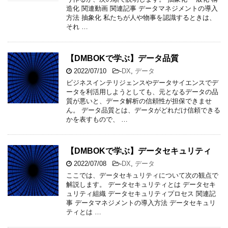
造化 関連動画 関連記事 データマネジメントの導入
方法 抽象化 私たちが人や物事を認識するときは、
それ …
【DMBOKで学ぶ】データ品質
2022/07/10
-
DX
,
データ
ビジネスインテリジェンスやデータサイエンスでデ
ータを利活用しようとしても、元となるデータの品
質が悪いと、データ解析の信頼性が担保できませ
ん。 データ品質とは、データがどれだけ信頼できる
かを表すもので、 …
【DMBOKで学ぶ】データセキュリティ
2022/07/08
-
DX
,
データ
ここでは、データセキュリティについて次の観点で
解説します。 データセキュリティとは データセキ
ュリティ組織 データセキュリティプロセス 関連記
事 データマネジメントの導入方法 データセキュリ
ティとは …