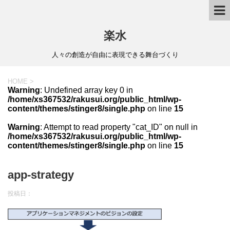
楽水
人々の創造が自由に表現できる舞台づくり
HOME
>
Warning
: Undefined array key 0 in
/home/xs367532/rakusui.org/public_html/wp-
content/themes/stinger8/single.php
on line
15
Warning
: Attempt to read property "cat_ID" on null in
/home/xs367532/rakusui.org/public_html/wp-
content/themes/stinger8/single.php
on line
15
app-strategy
投稿日：