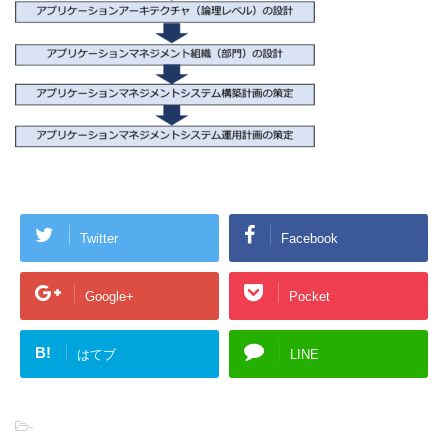
Twitter
Facebook
Google+
Pocket
B!
はてブ
LINE
-