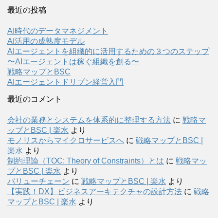
最近の投稿
AI時代のデータマネジメント
AI活用の成熟度モデル
AIエージェントを組織的に活用するための３つのステップ
〜AIエージェントは稼ぐ組織を創る〜
戦略マップとBSC
AIエージェントドリブン経営入門
最近のコメント
会社の業務とシステムを体系的に整理する方法
に
戦略マ
ップとBSC | 楽水
より
モノリスからマイクロサービスへ
に
戦略マップとBSC |
楽水
より
制約理論（TOC: Theory of Constraints）とは
に
戦略マッ
プとBSC | 楽水
より
バリューチェーン
に
戦略マップとBSC | 楽水
より
【実践！DX】ビジネスアーキテクチャの設計方法
に
戦略
マップとBSC | 楽水
より