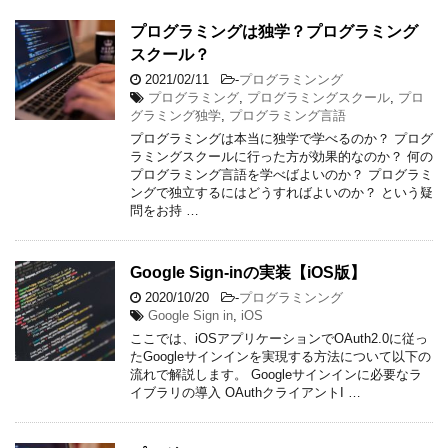
プログラミングは独学？プログラミング
スクール？
2021/02/11
-
プログラミンング
プログラミング
,
プログラミングスクール
,
プロ
グラミング独学
,
プログラミング言語
プログラミングは本当に独学で学べるのか？ プログ
ラミングスクールに行った方が効果的なのか？ 何の
プログラミング言語を学べばよいのか？ プログラミ
ングで独立するにはどうすればよいのか？ という疑
問をお持 …
Google Sign-inの実装【iOS版】
2020/10/20
-
プログラミンング
Google Sign in
,
iOS
ここでは、iOSアプリケーションでOAuth2.0に従っ
たGoogleサインインを実現する方法について以下の
流れで解説します。 Googleサインインに必要なラ
イブラリの導入 OAuthクライアントI …