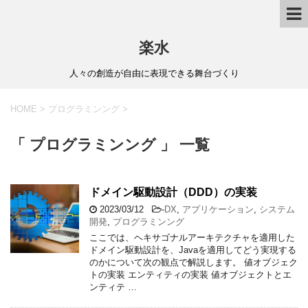
楽水
人々の創造が自由に表現できる舞台づくり
HOME
>
プログラミンング
>
「 プログラミンング 」 一覧
ドメイン駆動設計（DDD）の実装
2023/03/12
-
DX
,
アプリケーション
,
システム
開発
,
プログラミンング
ここでは、ヘキサゴナルアーキテクチャを適用した
ドメイン駆動設計を、Javaを適用してどう実現する
のかについて次の観点で解説します。 値オブジェク
トの実装 エンティティの実装 値オブジェクトとエ
ンティテ …