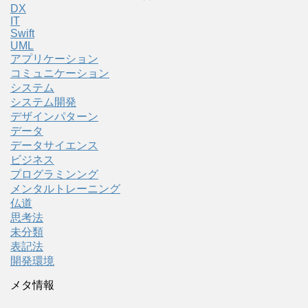
DX
IT
Swift
UML
アプリケーション
コミュニケーション
システム
システム開発
デザインパターン
データ
データサイエンス
ビジネス
プログラミンング
メンタルトレーニング
仏道
思考法
未分類
表記法
開発環境
メタ情報