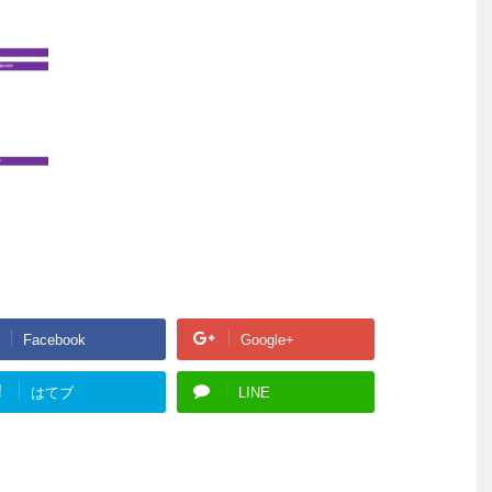
Facebook
Google+
!
はてブ
LINE