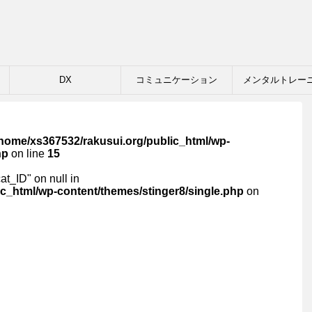
DX
コミュニケーション
メンタルトレー
/home/xs367532/rakusui.org/public_html/wp-
hp
on line
15
cat_ID" on null in
c_html/wp-content/themes/stinger8/single.php
on