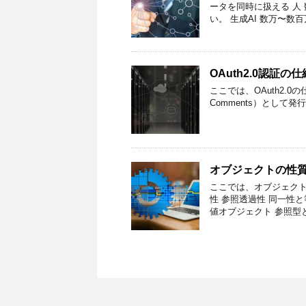
ータを同時に扱える 人
い。 生成AI 数万〜数百
OAuth2.0認証
ここでは、OAuth2.0の仕
Comments）として発
オブジェクトの性
ここでは、オブジェクト
性 参照透過性 同一性
値オブジェクト 参照型