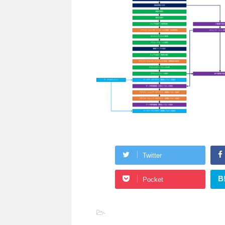
Twitter
B
Pocket
-