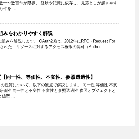
 数十〜数百件が限界。 経験や記憶に依存し、見落としが起きやす
万件を …
の仕組みをわかりやすく解説
組みを解説します。 OAuth2.0は、2012年にRFC（Request For
行された、リソースに対するアクセス権限の認可（Authori …
質【同一性、等価性、不変性、参照透過性】
の性質について、以下の観点で解説します。 同一性 等価性 不変
と等価性 同一性と不変性 不変性と参照透過性 参照オブジェクトと
と値型 …