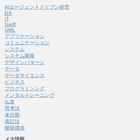
AIエージェントドリブン経営
DX
IT
Swift
UML
アプリケーション
コミュニケーション
システム
システム開発
デザインパターン
データ
データサイエンス
ビジネス
プログラミンング
メンタルトレーニング
仏道
思考法
未分類
表記法
開発環境
メタ情報