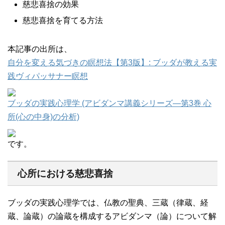
慈悲喜捨の効果
慈悲喜捨を育てる方法
本記事の出所は、
自分を変える気づきの瞑想法【第3版】: ブッダが教える実
践ヴィパッサナー瞑想
ブッダの実践心理学 (アビダンマ講義シリーズ―第3巻 心
所(心の中身)の分析)
です。
心所における慈悲喜捨
ブッダの実践心理学では、仏教の聖典、三蔵（律蔵、経
蔵、論蔵）の論蔵を構成するアビダンマ（論）について解