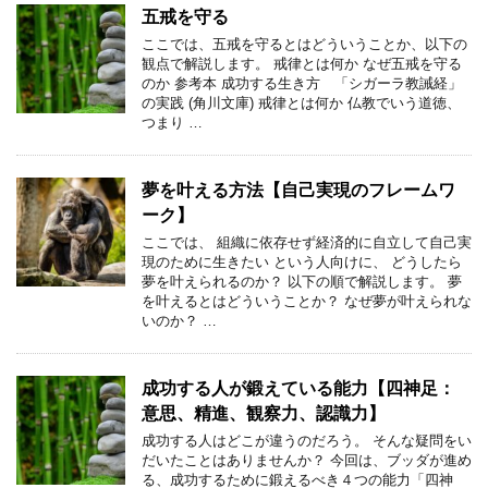
五戒を守る
ここでは、五戒を守るとはどういうことか、以下の
観点で解説します。 戒律とは何か なぜ五戒を守る
のか 参考本 成功する生き方 「シガーラ教誡経」
の実践 (角川文庫) 戒律とは何か 仏教でいう道徳、
つまり …
夢を叶える方法【自己実現のフレームワ
ーク】
ここでは、 組織に依存せず経済的に自立して自己実
現のために生きたい という人向けに、 どうしたら
夢を叶えられるのか？ 以下の順で解説します。 夢
を叶えるとはどういうことか？ なぜ夢が叶えられな
いのか？ …
成功する人が鍛えている能力【四神足：
意思、精進、観察力、認識力】
成功する人はどこが違うのだろう。 そんな疑問をい
だいたことはありませんか？ 今回は、ブッダが進め
る、成功するために鍛えるべき４つの能力「四神