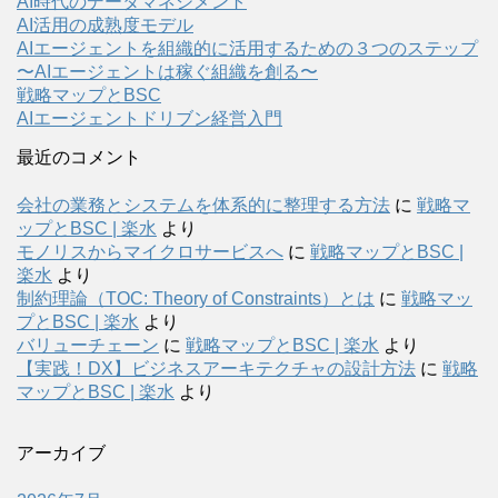
AI時代のデータマネジメント
AI活用の成熟度モデル
AIエージェントを組織的に活用するための３つのステップ
〜AIエージェントは稼ぐ組織を創る〜
戦略マップとBSC
AIエージェントドリブン経営入門
最近のコメント
会社の業務とシステムを体系的に整理する方法
に
戦略マ
ップとBSC | 楽水
より
モノリスからマイクロサービスへ
に
戦略マップとBSC |
楽水
より
制約理論（TOC: Theory of Constraints）とは
に
戦略マッ
プとBSC | 楽水
より
バリューチェーン
に
戦略マップとBSC | 楽水
より
【実践！DX】ビジネスアーキテクチャの設計方法
に
戦略
マップとBSC | 楽水
より
アーカイブ