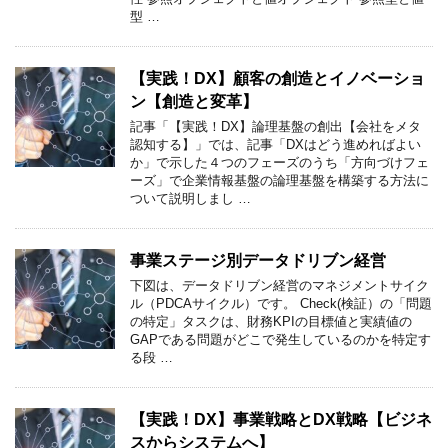
型 …
【実践！DX】顧客の創造とイノベーショ
ン【創造と変革】
記事「【実践！DX】論理基盤の創出【会社をメタ
認知する】」では、記事「DXはどう進めればよい
か」で示した４つのフェーズのうち「方向づけフェ
ーズ」で企業情報基盤の論理基盤を構築する方法に
ついて説明しまし …
事業ステージ別データドリブン経営
下図は、データドリブン経営のマネジメントサイク
ル（PDCAサイクル）です。 Check(検証）の「問題
の特定」タスクは、財務KPIの目標値と実績値の
GAPである問題がどこで発生しているのかを特定す
る段 …
【実践！DX】事業戦略とDX戦略【ビジネ
スからシステムへ】