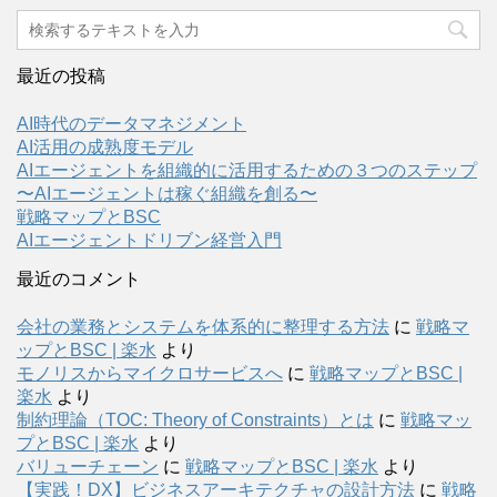
最近の投稿
AI時代のデータマネジメント
AI活用の成熟度モデル
AIエージェントを組織的に活用するための３つのステップ
〜AIエージェントは稼ぐ組織を創る〜
戦略マップとBSC
AIエージェントドリブン経営入門
最近のコメント
会社の業務とシステムを体系的に整理する方法
に
戦略マ
ップとBSC | 楽水
より
モノリスからマイクロサービスへ
に
戦略マップとBSC |
楽水
より
制約理論（TOC: Theory of Constraints）とは
に
戦略マッ
プとBSC | 楽水
より
バリューチェーン
に
戦略マップとBSC | 楽水
より
【実践！DX】ビジネスアーキテクチャの設計方法
に
戦略