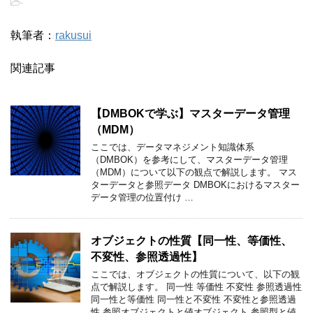
-
執筆者：
rakusui
関連記事
【DMBOKで学ぶ】マスターデータ管理
（MDM）
ここでは、データマネジメント知識体系
（DMBOK）を参考にして、マスターデータ管理
（MDM）について以下の観点で解説します。 マス
ターデータと参照データ DMBOKにおけるマスター
データ管理の位置付け …
オブジェクトの性質【同一性、等価性、
不変性、参照透過性】
ここでは、オブジェクトの性質について、以下の観
点で解説します。 同一性 等価性 不変性 参照透過性
同一性と等価性 同一性と不変性 不変性と参照透過
性 参照オブジェクトと値オブジェクト 参照型と値