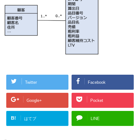
Twitter
Facebook
Google+
Pocket
B!
はてブ
LINE