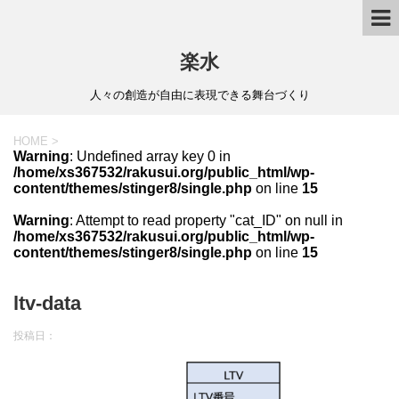
楽水
人々の創造が自由に表現できる舞台づくり
HOME
>
Warning
: Undefined array key 0 in
/home/xs367532/rakusui.org/public_html/wp-
content/themes/stinger8/single.php
on line
15
Warning
: Attempt to read property "cat_ID" on null in
/home/xs367532/rakusui.org/public_html/wp-
content/themes/stinger8/single.php
on line
15
ltv-data
投稿日：