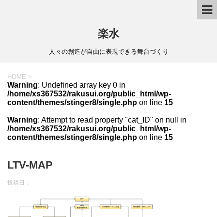
楽水
人々の創造が自由に表現できる舞台づくり
HOME
>
Warning
: Undefined array key 0 in
/home/xs367532/rakusui.org/public_html/wp-
content/themes/stinger8/single.php
on line
15
Warning
: Attempt to read property "cat_ID" on null in
/home/xs367532/rakusui.org/public_html/wp-
content/themes/stinger8/single.php
on line
15
LTV-MAP
投稿日：