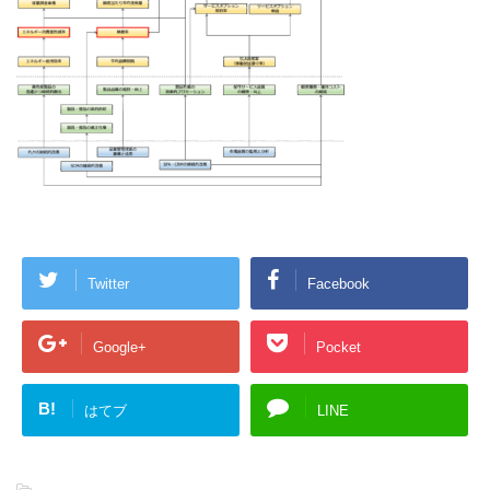
Twitter
Facebook
Google+
Pocket
B!
はてブ
LINE
-