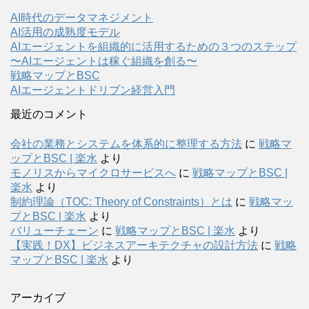
AI時代のデータマネジメント
AI活用の成熟度モデル
AIエージェントを組織的に活用するための３つのステップ
〜AIエージェントは稼ぐ組織を創る〜
戦略マップとBSC
AIエージェントドリブン経営入門
最近のコメント
会社の業務とシステムを体系的に整理する方法
に
戦略マ
ップとBSC | 楽水
より
モノリスからマイクロサービスへ
に
戦略マップとBSC |
楽水
より
制約理論（TOC: Theory of Constraints）とは
に
戦略マッ
プとBSC | 楽水
より
バリューチェーン
に
戦略マップとBSC | 楽水
より
【実践！DX】ビジネスアーキテクチャの設計方法
に
戦略
マップとBSC | 楽水
より
アーカイブ