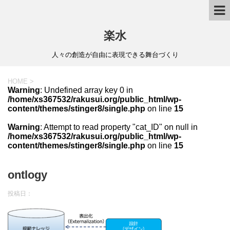
楽水
人々の創造が自由に表現できる舞台づくり
HOME
>
Warning
: Undefined array key 0 in
/home/xs367532/rakusui.org/public_html/wp-
content/themes/stinger8/single.php
on line
15
Warning
: Attempt to read property "cat_ID" on null in
/home/xs367532/rakusui.org/public_html/wp-
content/themes/stinger8/single.php
on line
15
ontlogy
投稿日：