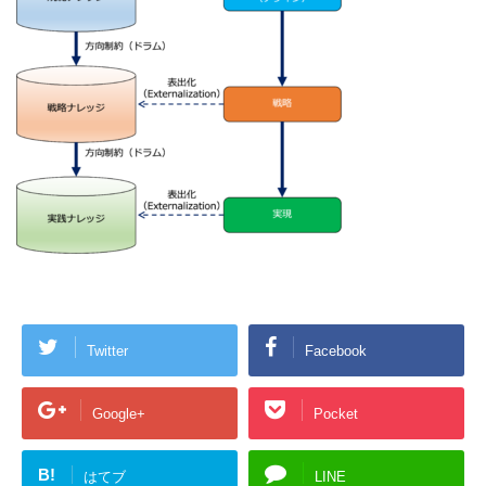
Twitter
Facebook
Google+
Pocket
B!
はてブ
LINE