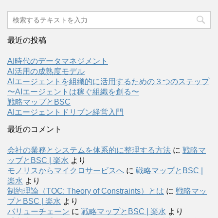
最近の投稿
AI時代のデータマネジメント
AI活用の成熟度モデル
AIエージェントを組織的に活用するための３つのステップ
〜AIエージェントは稼ぐ組織を創る〜
戦略マップとBSC
AIエージェントドリブン経営入門
最近のコメント
会社の業務とシステムを体系的に整理する方法
に
戦略マ
ップとBSC | 楽水
より
モノリスからマイクロサービスへ
に
戦略マップとBSC |
楽水
より
制約理論（TOC: Theory of Constraints）とは
に
戦略マッ
プとBSC | 楽水
より
バリューチェーン
に
戦略マップとBSC | 楽水
より