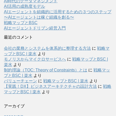
AI時代のデータマネジメント
AI活用の成熟度モデル
AIエージェントを組織的に活用するための３つのステップ
〜AIエージェントは稼ぐ組織を創る〜
戦略マップとBSC
AIエージェントドリブン経営入門
最近のコメント
会社の業務とシステムを体系的に整理する方法
に
戦略マ
ップとBSC | 楽水
より
モノリスからマイクロサービスへ
に
戦略マップとBSC |
楽水
より
制約理論（TOC: Theory of Constraints）とは
に
戦略マッ
プとBSC | 楽水
より
バリューチェーン
に
戦略マップとBSC | 楽水
より
【実践！DX】ビジネスアーキテクチャの設計方法
に
戦略
マップとBSC | 楽水
より
アーカイブ