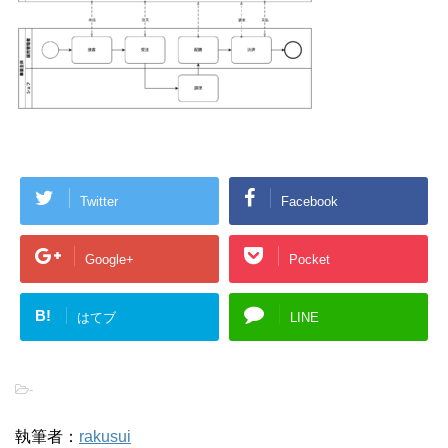
Twitter
Facebook
Google+
Pocket
B!
はてブ
LINE
-
執筆者：
rakusui