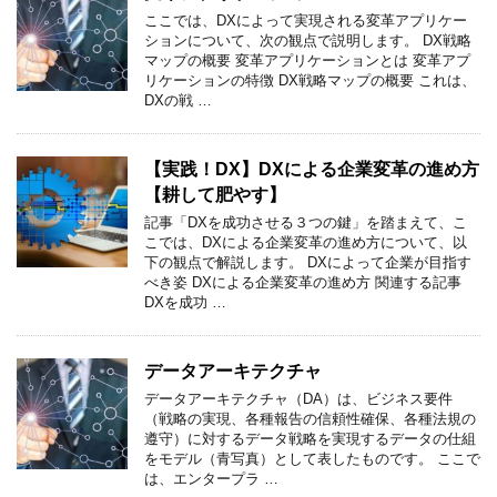
ここでは、DXによって実現される変革アプリケー
ションについて、次の観点で説明します。 DX戦略
マップの概要 変革アプリケーションとは 変革アプ
リケーションの特徴 DX戦略マップの概要 これは、
DXの戦 …
【実践！DX】DXによる企業変革の進め方
【耕して肥やす】
記事「DXを成功させる３つの鍵」を踏まえて、こ
こでは、DXによる企業変革の進め方について、以
下の観点で解説します。 DXによって企業が目指す
べき姿 DXによる企業変革の進め方 関連する記事
DXを成功 …
データアーキテクチャ
データアーキテクチャ（DA）は、ビジネス要件
（戦略の実現、各種報告の信頼性確保、各種法規の
遵守）に対するデータ戦略を実現するデータの仕組
をモデル（青写真）として表したものです。 ここで
は、エンタープラ …