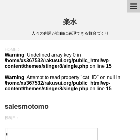
楽水
人々の創造が自由に表現できる舞台づくり
HOME
>
Warning
: Undefined array key 0 in
/home/xs367532/rakusui.org/public_html/wp-
content/themes/stinger8/single.php
on line
15
Warning
: Attempt to read property "cat_ID" on null in
/home/xs367532/rakusui.org/public_html/wp-
content/themes/stinger8/single.php
on line
15
salesmotomo
投稿日：