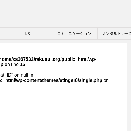
DX
コミュニケーション
メンタルトレー
/home/xs367532/rakusui.org/public_html/wp-
hp
on line
15
cat_ID" on null in
c_html/wp-content/themes/stinger8/single.php
on