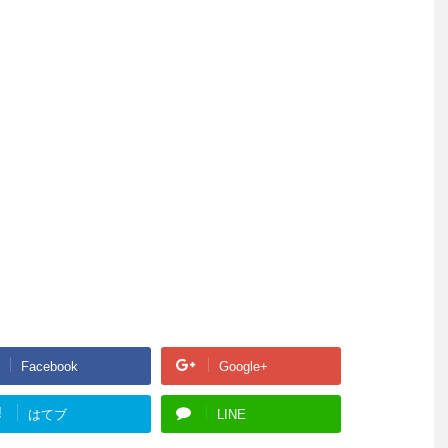
Facebook
Google+
!
はてブ
LINE