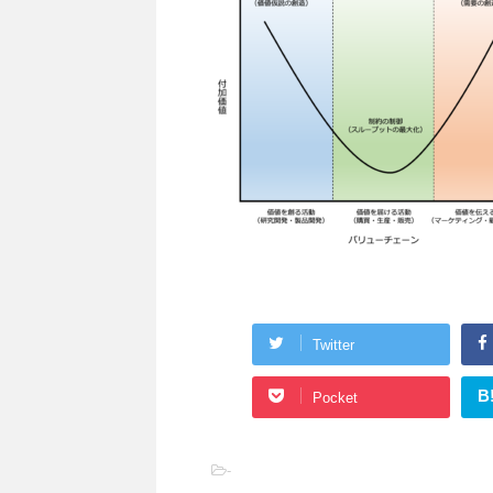
Twitter
B
Pocket
-