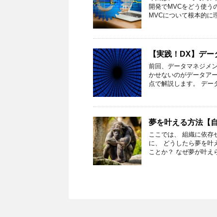
開発でMVCをどう使う
MVCについて根本的に
【実践！DX】デー
前回、データマネジメ
かせないのがデータアー
点で解説します。 デー
夢を叶える方法【
ここでは、 組織に依存
に、 どうしたら夢を叶
ことか？ なぜ夢が叶え