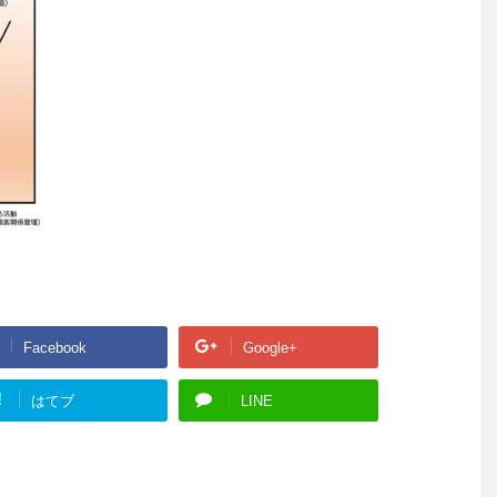
Facebook
Google+
!
はてブ
LINE