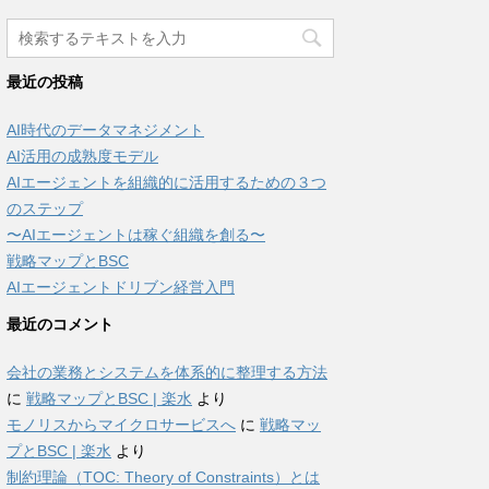
最近の投稿
AI時代のデータマネジメント
AI活用の成熟度モデル
AIエージェントを組織的に活用するための３つ
のステップ
〜AIエージェントは稼ぐ組織を創る〜
戦略マップとBSC
AIエージェントドリブン経営入門
最近のコメント
会社の業務とシステムを体系的に整理する方法
に
戦略マップとBSC | 楽水
より
モノリスからマイクロサービスへ
に
戦略マッ
プとBSC | 楽水
より
制約理論（TOC: Theory of Constraints）とは