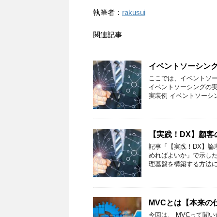
執筆者：
rakusui
関連記事
イベントソーシン
ここでは、イベントソー
イベントソーシングの実
実装例 イベントソーシ
【実践！DX】顧客
記事「【実践！DX】論
めればよいか」で示し
理基盤を構築する方法に
MVCとは【本来の
今回は、 MVCって聞