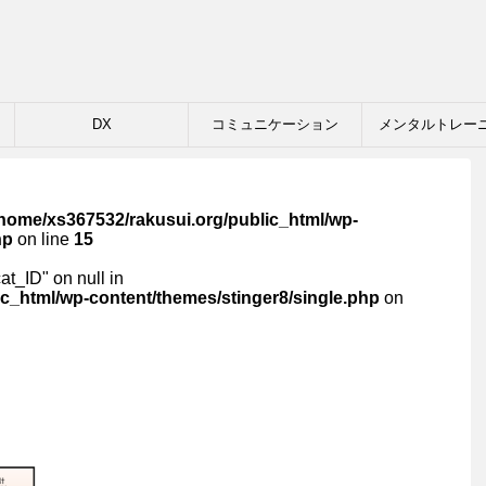
DX
コミュニケーション
メンタルトレー
/home/xs367532/rakusui.org/public_html/wp-
hp
on line
15
cat_ID" on null in
c_html/wp-content/themes/stinger8/single.php
on