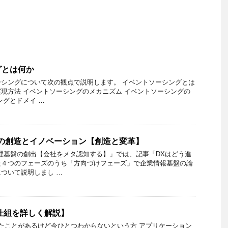
グとは何か
シングについて次の観点で説明します。 イベントソーシングとは
現方法 イベントソーシングのメカニズム イベントソーシングの
ングとドメイ …
の創造とイノベーション【創造と変革】
理基盤の創出【会社をメタ認知する】」では、記事「DXはどう進
た４つのフェーズのうち「方向づけフェーズ」で企業情報基盤の論
ついて説明しまし …
仕組を詳しく解説】
いたことがあるけど今ひとつわからないという方 アプリケーション