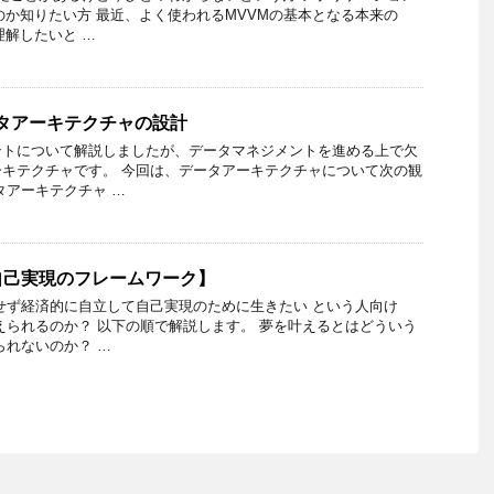
のか知りたい方 最近、よく使われるMVVMの基本となる本来の
理解したいと …
タアーキテクチャの設計
ントについて解説しましたが、データマネジメントを進める上で欠
キテクチャです。 今回は、データアーキテクチャについて次の観
タアーキテクチャ …
自己実現のフレームワーク】
せず経済的に自立して自己実現のために生きたい という人向け
えられるのか？ 以下の順で解説します。 夢を叶えるとはどういう
られないのか？ …