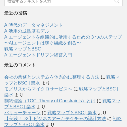
最近の投稿
AI時代のデータマネジメント
AI活用の成熟度モデル
AIエージェントを組織的に活用するための３つのステップ
〜AIエージェントは稼ぐ組織を創る〜
戦略マップとBSC
AIエージェントドリブン経営入門
最近のコメント
会社の業務とシステムを体系的に整理する方法
に
戦略マ
ップとBSC | 楽水
より
モノリスからマイクロサービスへ
に
戦略マップとBSC |
楽水
より
制約理論（TOC: Theory of Constraints）とは
に
戦略マッ
プとBSC | 楽水
より
バリューチェーン
に
戦略マップとBSC | 楽水
より
【実践！DX】ビジネスアーキテクチャの設計方法
に
戦略
マップとBSC | 楽水
より