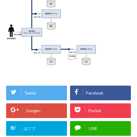
Twitter
Facebook
Google+
Pocket
B!
はてブ
LINE