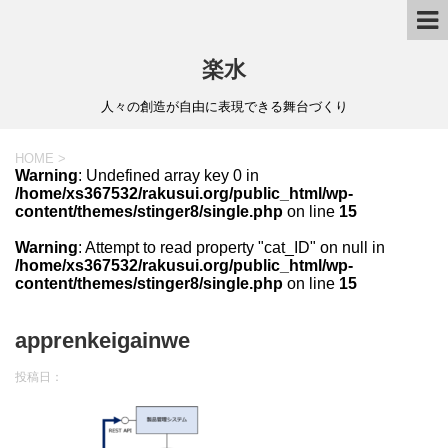
楽水
人々の創造が自由に表現できる舞台づくり
HOME
>
Warning
: Undefined array key 0 in
/home/xs367532/rakusui.org/public_html/wp-
content/themes/stinger8/single.php
on line
15
Warning
: Attempt to read property "cat_ID" on null in
/home/xs367532/rakusui.org/public_html/wp-
content/themes/stinger8/single.php
on line
15
apprenkeigainwe
投稿日：