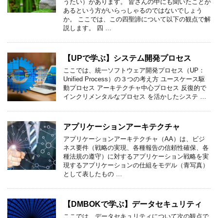
うたい）があります。 皆さんの中にも聞いたことが
あるという方がいらっしゃるのではないでしょう
か。 ここでは、この四聖諦について以下の観点で解
説します。 四 …
【UPで学ぶ】システム開発プロセス
ここでは、統一ソフトウェア開発プロセス（UP：
Unified Process）の３つの考え方 ユースケース駆
動プロセス アーキテクチャ中心プロセス 反復的で
インクリメンタルなプロセス を活かしたシステ …
アプリケーションアーキテクチャ
アプリケーションアーキテクチャ（AA）は、ビジ
ネス要件（戦略の実現、各種報告の信頼性確保、各
種法規の遵守）に対するアプリケーション戦略を実
現するアプリケーションの仕組をモデル（青写真）
として表したもの …
【DMBOKで学ぶ】データセキュリティ
ここでは、データセキュリティについて次の観点で