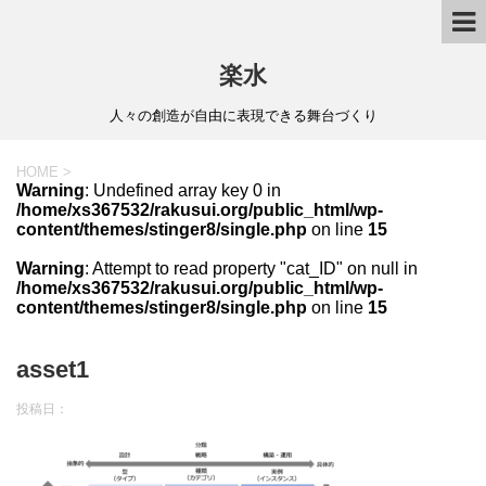
楽水
人々の創造が自由に表現できる舞台づくり
HOME
>
Warning
: Undefined array key 0 in
/home/xs367532/rakusui.org/public_html/wp-
content/themes/stinger8/single.php
on line
15
Warning
: Attempt to read property "cat_ID" on null in
/home/xs367532/rakusui.org/public_html/wp-
content/themes/stinger8/single.php
on line
15
asset1
投稿日：