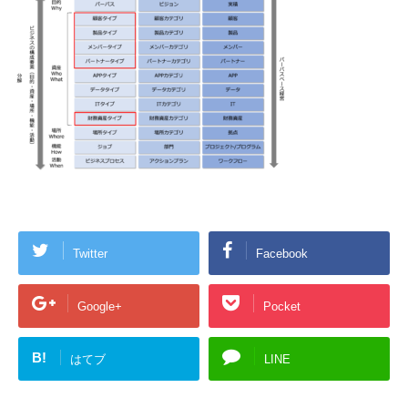
Twitter
Facebook
Google+
Pocket
B!
はてブ
LINE