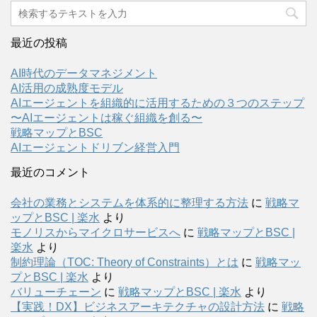
最近の投稿
AI時代のデータマネジメント
AI活用の成熟度モデル
AIエージェントを組織的に活用するための３つのステップ
〜AIエージェントは稼ぐ組織を創る〜
戦略マップとBSC
AIエージェントドリブン経営入門
最近のコメント
会社の業務とシステムを体系的に整理する方法
に
戦略マ
ップとBSC | 楽水
より
モノリスからマイクロサービスへ
に
戦略マップとBSC |
楽水
より
制約理論（TOC: Theory of Constraints）とは
に
戦略マッ
プとBSC | 楽水
より
バリューチェーン
に
戦略マップとBSC | 楽水
より
【実践！DX】ビジネスアーキテクチャの設計方法
に
戦略