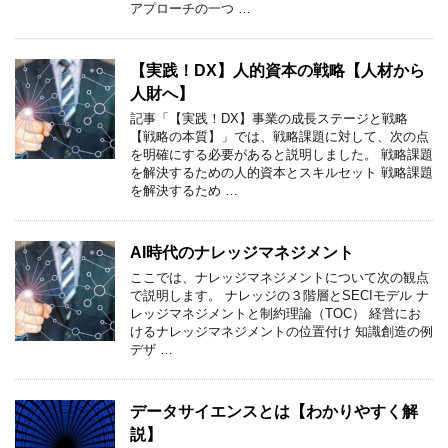
アプローチの一つ …
【実践！DX】人的資本の戦略【人材から
人財へ】
記事「【実践！DX】事業の成長ステージと戦略
【戦略の本質】」では、戦略課題に対して、次の点
を明確にする必要があると説明しました。 戦略課題
を解決するための人的資本とスキルセット 戦略課題
を解決するため …
AI時代のナレッジマネジメント
ここでは、ナレッジマネジメントについて次の観点
で説明します。 ナレッジの３階層とSECIモデル ナ
レッジマネジメントと制約理論（TOC） 経営にお
けるナレッジマネジメントの位置付け 知識創造の例
デザ …
データサイエンスとは【わかりやすく解
説】