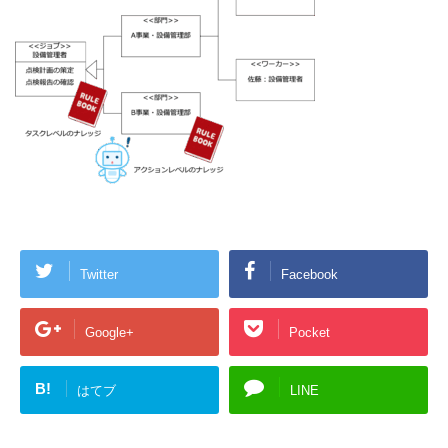
Twitter
Facebook
Google+
Pocket
B!
はてブ
LINE