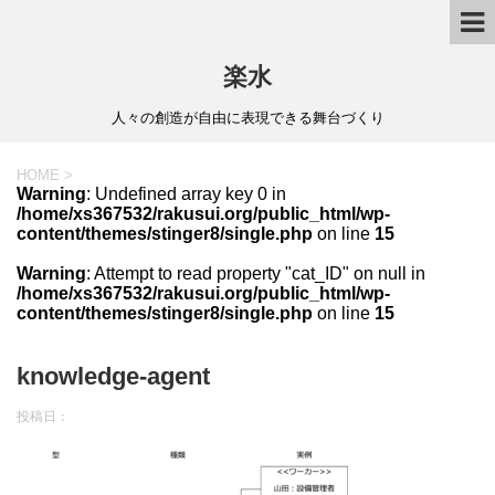
楽水
人々の創造が自由に表現できる舞台づくり
HOME
>
Warning
: Undefined array key 0 in
/home/xs367532/rakusui.org/public_html/wp-
content/themes/stinger8/single.php
on line
15
Warning
: Attempt to read property "cat_ID" on null in
/home/xs367532/rakusui.org/public_html/wp-
content/themes/stinger8/single.php
on line
15
knowledge-agent
投稿日：