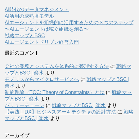
AI時代のデータマネジメント
AI活用の成熟度モデル
AIエージェントを組織的に活用するための３つのステップ
〜AIエージェントは稼ぐ組織を創る〜
戦略マップとBSC
AIエージェントドリブン経営入門
最近のコメント
会社の業務とシステムを体系的に整理する方法
に
戦略マ
ップとBSC | 楽水
より
モノリスからマイクロサービスへ
に
戦略マップとBSC |
楽水
より
制約理論（TOC: Theory of Constraints）とは
に
戦略マッ
プとBSC | 楽水
より
バリューチェーン
に
戦略マップとBSC | 楽水
より
【実践！DX】ビジネスアーキテクチャの設計方法
に
戦略
マップとBSC | 楽水
より
アーカイブ