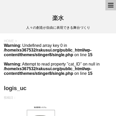
楽水
人々の創造が自由に表現できる舞台づくり
HOME
>
Warning
: Undefined array key 0 in
/home/xs367532/rakusui.org/public_html/wp-
content/themes/stinger8/single.php
on line
15
Warning
: Attempt to read property "cat_ID" on null in
/home/xs367532/rakusui.org/public_html/wp-
content/themes/stinger8/single.php
on line
15
logis_uc
投稿日：