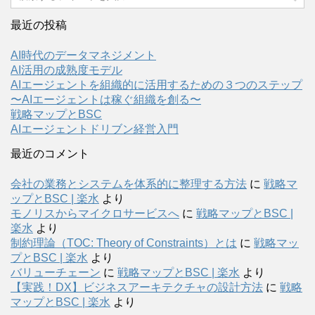
最近の投稿
AI時代のデータマネジメント
AI活用の成熟度モデル
AIエージェントを組織的に活用するための３つのステップ
〜AIエージェントは稼ぐ組織を創る〜
戦略マップとBSC
AIエージェントドリブン経営入門
最近のコメント
会社の業務とシステムを体系的に整理する方法
に
戦略マ
ップとBSC | 楽水
より
モノリスからマイクロサービスへ
に
戦略マップとBSC |
楽水
より
制約理論（TOC: Theory of Constraints）とは
に
戦略マッ
プとBSC | 楽水
より
バリューチェーン
に
戦略マップとBSC | 楽水
より
【実践！DX】ビジネスアーキテクチャの設計方法
に
戦略
マップとBSC | 楽水
より