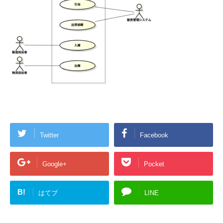
Twitter
Facebook
Google+
Pocket
B!
はてブ
LINE