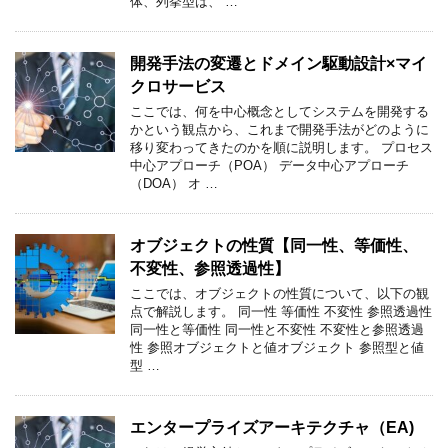
体、列挙型は、 …
開発手法の変遷とドメイン駆動設計×マイ
クロサービス
ここでは、何を中心概念としてシステムを開発する
かという観点から、これまで開発手法がどのように
移り変わってきたのかを順に説明します。 プロセス
中心アプローチ（POA） データ中心アプローチ
（DOA） オ …
オブジェクトの性質【同一性、等価性、
不変性、参照透過性】
ここでは、オブジェクトの性質について、以下の観
点で解説します。 同一性 等価性 不変性 参照透過性
同一性と等価性 同一性と不変性 不変性と参照透過
性 参照オブジェクトと値オブジェクト 参照型と値
型 …
エンタープライズアーキテクチャ（EA)