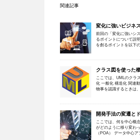
関連記事
変化に強いビジネ
前回の「変化に強いシ
るポイントについて説明
を創るポイントを以下の
クラス図を使った
ここでは、UMLのクラ
化 一般化 構造化 関連
物事を認識するときは、
開発手法の変遷と
ここでは、何を中心概
がどのように移り変わっ
（POA） データ中心ア