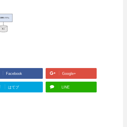
Facebook
Google+
!
はてブ
LINE