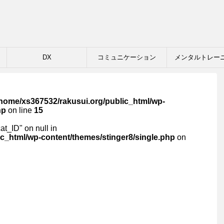
DX
コミュニケーション
メンタルトレー
/home/xs367532/rakusui.org/public_html/wp-
hp
on line
15
cat_ID" on null in
c_html/wp-content/themes/stinger8/single.php
on