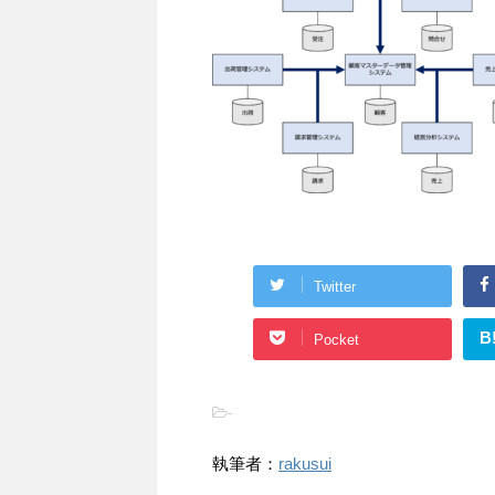
Twitter
B
Pocket
-
執筆者：
rakusui