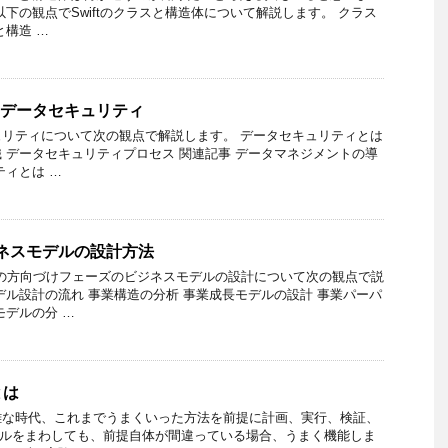
以下の観点でSwiftのクラスと構造体について解説します。 クラス
と構造 …
】データセキュリティ
リティについて次の観点で解説します。 データセキュリティとは
 データセキュリティプロセス 関連記事 データマネジメントの導
ティとは …
ネスモデルの設計方法
の方向づけフェーズのビジネスモデルの設計について次の観点で説
デル設計の流れ 事業構造の分析 事業成長モデルの設計 事業パーパ
モデルの分 …
とは
難な時代、これまでうまくいった方法を前提に計画、実行、検証、
クルをまわしても、前提自体が間違っている場合、うまく機能しま