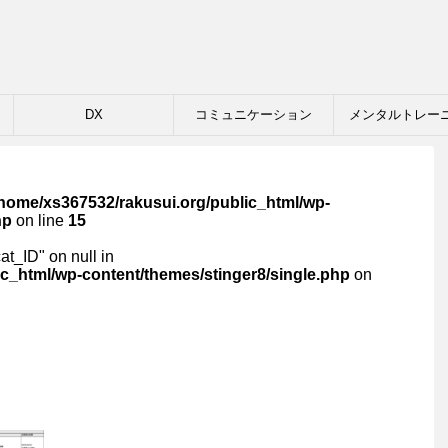
DX
コミュニケーション
メンタルトレー
/home/xs367532/rakusui.org/public_html/wp-
hp
on line
15
cat_ID" on null in
c_html/wp-content/themes/stinger8/single.php
on