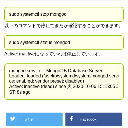
sudo systemctl stop mongod
以下のコマンドで停止できたか確認することができます。
sudo systemctl status mongod
Active: inactiveになっていれば停止しています。
mongod.service – MongoDB Database Server
Loaded: loaded (/usr/lib/systemd/system/mongod.servi
ce; enabled; vendor preset: disabled)
Active: inactive (dead) since 火 2020-10-06 15:15:05 J
ST; 8s ago
Twitter
Facebook