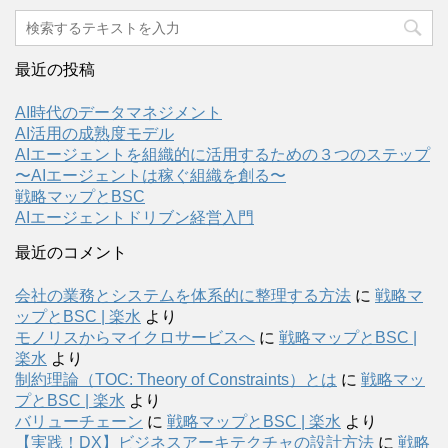
最近の投稿
AI時代のデータマネジメント
AI活用の成熟度モデル
AIエージェントを組織的に活用するための３つのステップ
〜AIエージェントは稼ぐ組織を創る〜
戦略マップとBSC
AIエージェントドリブン経営入門
最近のコメント
会社の業務とシステムを体系的に整理する方法
に
戦略マ
ップとBSC | 楽水
より
モノリスからマイクロサービスへ
に
戦略マップとBSC |
楽水
より
制約理論（TOC: Theory of Constraints）とは
に
戦略マッ
プとBSC | 楽水
より
バリューチェーン
に
戦略マップとBSC | 楽水
より
【実践！DX】ビジネスアーキテクチャの設計方法
に
戦略