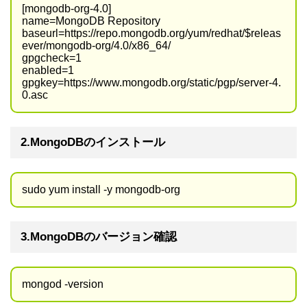
[mongodb-org-4.0]
name=MongoDB Repository
baseurl=https://repo.mongodb.org/yum/redhat/$releas
ever/mongodb-org/4.0/x86_64/
gpgcheck=1
enabled=1
gpgkey=https://www.mongodb.org/static/pgp/server-4.
0.asc
2.MongoDBのインストール
sudo yum install -y mongodb-org
3.MongoDBのバージョン確認
mongod -version