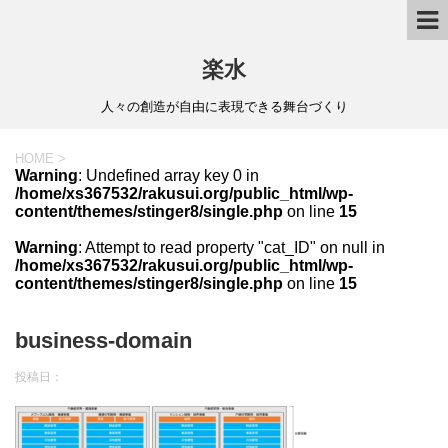
楽水
人々の創造が自由に表現できる舞台づくり
HOME
>
Warning
: Undefined array key 0 in
/home/xs367532/rakusui.org/public_html/wp-
content/themes/stinger8/single.php
on line
15
Warning
: Attempt to read property "cat_ID" on null in
/home/xs367532/rakusui.org/public_html/wp-
content/themes/stinger8/single.php
on line
15
business-domain
投稿日：