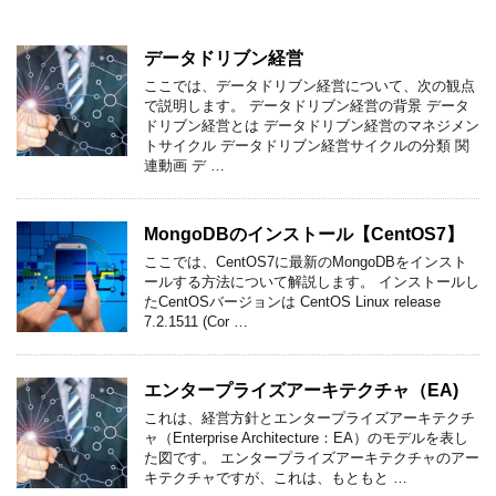
データドリブン経営
ここでは、データドリブン経営について、次の観点
で説明します。 データドリブン経営の背景 データ
ドリブン経営とは データドリブン経営のマネジメン
トサイクル データドリブン経営サイクルの分類 関
連動画 デ …
MongoDBのインストール【CentOS7】
ここでは、CentOS7に最新のMongoDBをインスト
ールする方法について解説します。 インストールし
たCentOSバージョンは CentOS Linux release
7.2.1511 (Cor …
エンタープライズアーキテクチャ（EA)
これは、経営方針とエンタープライズアーキテクチ
ャ（Enterprise Architecture：EA）のモデルを表し
た図です。 エンタープライズアーキテクチャのアー
キテクチャですが、これは、もともと …