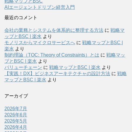
戦略マップとBSC
AIエージェントドリブン経営入門
最近のコメント
会社の業務とシステムを体系的に整理する方法
に
戦略マ
ップとBSC | 楽水
より
モノリスからマイクロサービスへ
に
戦略マップとBSC |
楽水
より
制約理論（TOC: Theory of Constraints）とは
に
戦略マッ
プとBSC | 楽水
より
バリューチェーン
に
戦略マップとBSC | 楽水
より
【実践！DX】ビジネスアーキテクチャの設計方法
に
戦略
マップとBSC | 楽水
より
アーカイブ
2026年7月
2026年6月
2026年5月
2026年4月