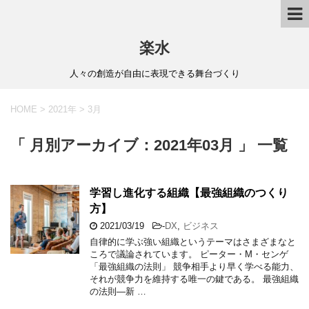
楽水
人々の創造が自由に表現できる舞台づくり
HOME
>
2021年
>
3月
「 月別アーカイブ：2021年03月 」 一覧
学習し進化する組織【最強組織のつくり
方】
2021/03/19
-
DX
,
ビジネス
自律的に学ぶ強い組織というテーマはさまざまなと
ころで議論されています。 ピーター・M・センゲ
「最強組織の法則」 競争相手より早く学べる能力、
それが競争力を維持する唯一の鍵である。 最強組織
の法則―新 …