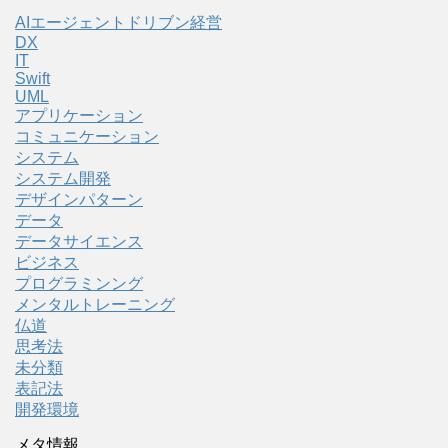
AIエージェントドリブン経営
DX
IT
Swift
UML
アプリケーション
コミュニケーション
システム
システム開発
デザインパターン
データ
データサイエンス
ビジネス
プログラミンング
メンタルトレーニング
仏道
思考法
未分類
表記法
開発環境
メタ情報