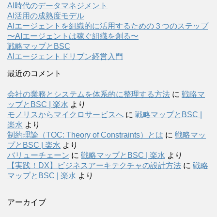
AI時代のデータマネジメント
AI活用の成熟度モデル
AIエージェントを組織的に活用するための３つのステップ
〜AIエージェントは稼ぐ組織を創る〜
戦略マップとBSC
AIエージェントドリブン経営入門
最近のコメント
会社の業務とシステムを体系的に整理する方法
に
戦略マ
ップとBSC | 楽水
より
モノリスからマイクロサービスへ
に
戦略マップとBSC |
楽水
より
制約理論（TOC: Theory of Constraints）とは
に
戦略マッ
プとBSC | 楽水
より
バリューチェーン
に
戦略マップとBSC | 楽水
より
【実践！DX】ビジネスアーキテクチャの設計方法
に
戦略
マップとBSC | 楽水
より
アーカイブ