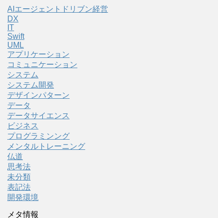
AIエージェントドリブン経営
DX
IT
Swift
UML
アプリケーション
コミュニケーション
システム
システム開発
デザインパターン
データ
データサイエンス
ビジネス
プログラミンング
メンタルトレーニング
仏道
思考法
未分類
表記法
開発環境
メタ情報