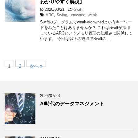
わかりやすく解説】
2020/08/21
-
Swift
ARC
,
Swing
,
unowned
,
weak
Swiftのプログラムでweakやonwnedというキーワー
ドをみたことはありませんか？ これはSwiftが採用
しているARCというメモリ管理の仕組みに関係して
います。 今回は以下の観点でSwiftの …
1
2
次へ »
2026/07/23
AI時代のデータマネジメント