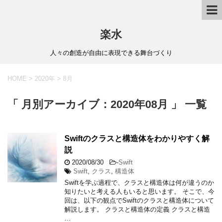
楽水
人々の創造が自由に表現できる舞台づくり
HOME
>
2020年
>
8月
「 月別アーカイブ：2020年08月 」 一覧
Swiftのクラスと構造体をわかりやすく解
説
2020/08/30
-
Swift
Swift
,
クラス
,
構造体
Swiftを学ぶ過程で、クラスと構造体は何が違うのか
知りたいと考える人もいると思います。 そこで、今
回は、以下の観点でSwiftのクラスと構造体について
解説します。 クラスと構造体の定義 クラスと構造
…