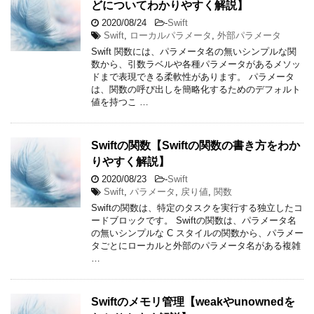
どについてわかりやすく解説】
2020/08/24
-
Swift
Swift
,
ローカルパラメータ
,
外部パラメータ
Swift 関数には、パラメータ名の無いシンプルな関
数から、引数ラベルや各種パラメータがあるメソッ
ドまで表現できる柔軟性があります。 パラメータ
は、関数の呼び出しを簡略化するためのデフォルト
値を持つこ …
Swiftの関数【Swiftの関数の書き方をわか
りやすく解説】
2020/08/23
-
Swift
Swift
,
パラメータ
,
戻り値
,
関数
Swiftの関数は、特定のタスクを実行する独立したコ
ードブロックです。 Swiftの関数は、パラメータ名
の無いシンプルな C スタイルの関数から、パラメー
タごとにローカルと外部のパラメータ名がある複雑
…
Swiftのメモリ管理【weakやunownedを