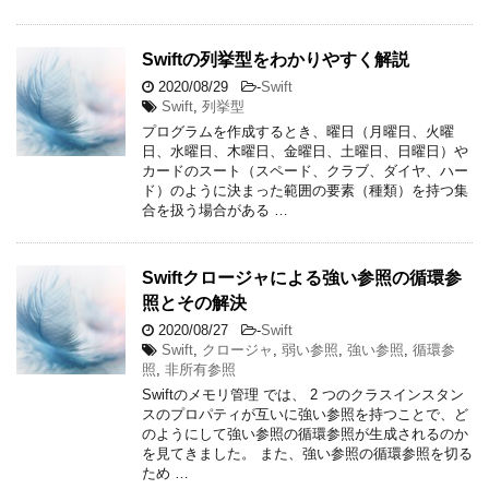
Swiftの列挙型をわかりやすく解説
2020/08/29
-
Swift
Swift
,
列挙型
プログラムを作成するとき、曜日（月曜日、火曜
日、水曜日、木曜日、金曜日、土曜日、日曜日）や
カードのスート（スペード、クラブ、ダイヤ、ハー
ド）のように決まった範囲の要素（種類）を持つ集
合を扱う場合がある …
Swiftクロージャによる強い参照の循環参
照とその解決
2020/08/27
-
Swift
Swift
,
クロージャ
,
弱い参照
,
強い参照
,
循環参
照
,
非所有参照
Swiftのメモリ管理 では、 2 つのクラスインスタン
スのプロパティが互いに強い参照を持つことで、ど
のようにして強い参照の循環参照が生成されるのか
を見てきました。 また、強い参照の循環参照を切る
ため …