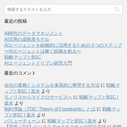
最近の投稿
AI時代のデータマネジメント
AI活用の成熟度モデル
AIエージェントを組織的に活用するための３つのステップ
〜AIエージェントは稼ぐ組織を創る〜
戦略マップとBSC
AIエージェントドリブン経営入門
最近のコメント
会社の業務とシステムを体系的に整理する方法
に
戦略マ
ップとBSC | 楽水
より
モノリスからマイクロサービスへ
に
戦略マップとBSC |
楽水
より
制約理論（TOC: Theory of Constraints）とは
に
戦略マッ
プとBSC | 楽水
より
バリューチェーン
に
戦略マップとBSC | 楽水
より
【実践！DX】ビジネスアーキテクチャの設計方法
に
戦略