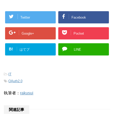
Twitter
Facebook
Google+
Pocket
B!
はてブ
LINE
-
IT
-
OAuth2.0
執筆者：
rakusui
関連記事