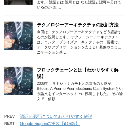
ます。 認証とは 認可とは なぜ認証と認可を分けて
いるのか 認 …
テクノロジーアーキテクチャの設計方法
今回は、テクノロジーアーキテクチャをどう設計す
るのか説明します。 テクノロジーアーキテクチャ
は、エンタープライズアーキテクチャの一要素で、
データやアプリケーションを支えるIT基盤やコミュ
ニケーション基 …
ブロックチェーンとは【わかりやすく解
説】
2008年、サトシ・ナカモトと名乗るの人物が、
Bitcoin: A Peer-to-Peer Electronic Cash Systemとい
う論文をインターネット上に投稿しました。 その論
文で、信頼 …
PREV
認証と認可についてわかりやすく解説
NEXT
Google Sign-inの実装【iOS版】