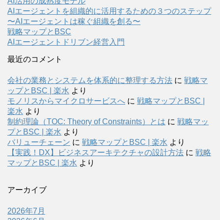
AI活用の成熟度モデル
AIエージェントを組織的に活用するための３つのステップ
〜AIエージェントは稼ぐ組織を創る〜
戦略マップとBSC
AIエージェントドリブン経営入門
最近のコメント
会社の業務とシステムを体系的に整理する方法
に
戦略マ
ップとBSC | 楽水
より
モノリスからマイクロサービスへ
に
戦略マップとBSC |
楽水
より
制約理論（TOC: Theory of Constraints）とは
に
戦略マッ
プとBSC | 楽水
より
バリューチェーン
に
戦略マップとBSC | 楽水
より
【実践！DX】ビジネスアーキテクチャの設計方法
に
戦略
マップとBSC | 楽水
より
アーカイブ
2026年7月