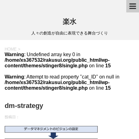
楽水
人々の創造が自由に表現できる舞台づくり
HOME
>
Warning
: Undefined array key 0 in
/home/xs367532/rakusui.org/public_html/wp-
content/themes/stinger8/single.php
on line
15
Warning
: Attempt to read property "cat_ID" on null in
/home/xs367532/rakusui.org/public_html/wp-
content/themes/stinger8/single.php
on line
15
dm-strategy
投稿日：