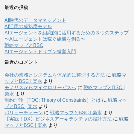
最近の投稿
AI時代のデータマネジメント
AI活用の成熟度モデル
AIエージェントを組織的に活用するための３つのステップ
〜AIエージェントは稼ぐ組織を創る〜
戦略マップとBSC
AIエージェントドリブン経営入門
最近のコメント
会社の業務とシステムを体系的に整理する方法
に
戦略マ
ップとBSC | 楽水
より
モノリスからマイクロサービスへ
に
戦略マップとBSC |
楽水
より
制約理論（TOC: Theory of Constraints）とは
に
戦略マッ
プとBSC | 楽水
より
バリューチェーン
に
戦略マップとBSC | 楽水
より
【実践！DX】ビジネスアーキテクチャの設計方法
に
戦略
マップとBSC | 楽水
より