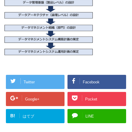
Twitter
Facebook
Google+
Pocket
B!
はてブ
LINE