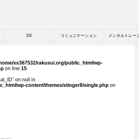
DX
コミュニケーション
メンタルトレー
/home/xs367532/rakusui.org/public_html/wp-
hp
on line
15
cat_ID" on null in
c_html/wp-content/themes/stinger8/single.php
on