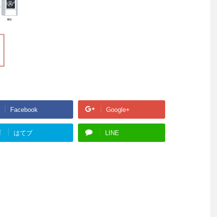
Facebook
Google+
!
はてブ
LINE