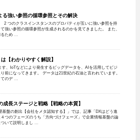
ャによる強い参照の循環参照とその解決
では、 2 つのクラスインスタンスのプロパティが互いに強い参照を持
て強い参照の循環参照が生成されるのかを見てきました。 また、
るため …
とは【わかりやすく解説】
ます、IoTなどにより発生するビッグデータを、AIを活用してビジ
り前になってきます。 データは21世紀の石油と言われています。
てのデ …
の成長ステージと戦略【戦略の本質】
理基盤の創出【会社をメタ認知する】」では、記事「DXはどう進
た４つのフェーズのうち「方向づけフェーズ」で企業情報基盤の論
ついて説明しまし …