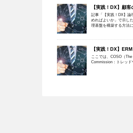
【実践！DX】顧客
記事「【実践！DX】論
めればよいか」で示し
理基盤を構築する方法に
【実践！DX】ER
ここでは、COSO（The Commit
Commission：トレ