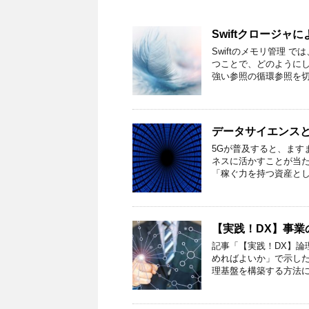
Swiftクロージ
Swiftのメモリ管理 
つことで、どのようにし
強い参照の循環参照を切
データサイエンス
5Gが普及すると、ます
ネスに活かすことが当た
「稼ぐ力を持つ資産とし
【実践！DX】事業
記事「【実践！DX】論
めればよいか」で示し
理基盤を構築する方法に