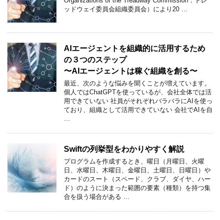
Organizations of the Treadway Commission：トレ
ッドウェイ委員会組織委員会）により20 …
AIエージェントを組織的に活用するため
の３つのステップ
〜AIエージェントは稼ぐ組織を創る〜
最近、次のような悩みを聞くことが増えています。
個人ではChatGPTを使っているが、会社全体では活
用できていない 社員がそれぞれバラバラにAIを使っ
ており、組織として活用できていない 会社でAIを自
…
Swiftの列挙型をわかりやすく解説
プログラムを作成するとき、曜日（月曜日、火曜
日、水曜日、木曜日、金曜日、土曜日、日曜日）や
カードのスート（スペード、クラブ、ダイヤ、ハー
ド）のように決まった範囲の要素（種類）を持つ集
合を扱う場合がある …