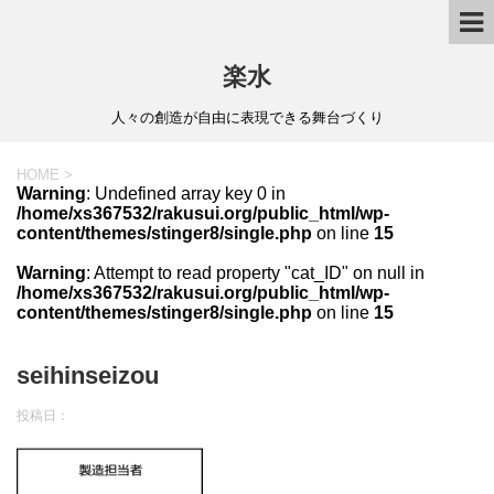
楽水
人々の創造が自由に表現できる舞台づくり
HOME
>
Warning
: Undefined array key 0 in
/home/xs367532/rakusui.org/public_html/wp-
content/themes/stinger8/single.php
on line
15
Warning
: Attempt to read property "cat_ID" on null in
/home/xs367532/rakusui.org/public_html/wp-
content/themes/stinger8/single.php
on line
15
seihinseizou
投稿日：