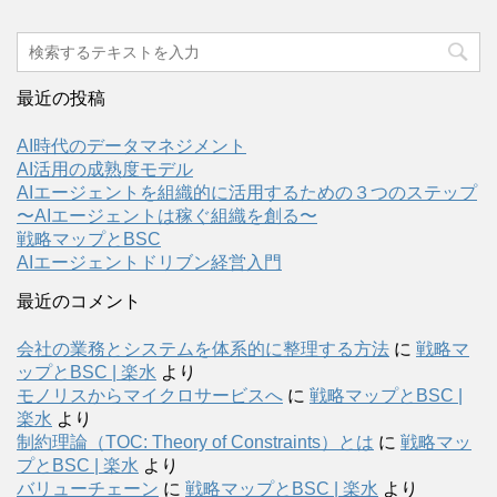
最近の投稿
AI時代のデータマネジメント
AI活用の成熟度モデル
AIエージェントを組織的に活用するための３つのステップ
〜AIエージェントは稼ぐ組織を創る〜
戦略マップとBSC
AIエージェントドリブン経営入門
最近のコメント
会社の業務とシステムを体系的に整理する方法
に
戦略マ
ップとBSC | 楽水
より
モノリスからマイクロサービスへ
に
戦略マップとBSC |
楽水
より
制約理論（TOC: Theory of Constraints）とは
に
戦略マッ
プとBSC | 楽水
より
バリューチェーン
に
戦略マップとBSC | 楽水
より