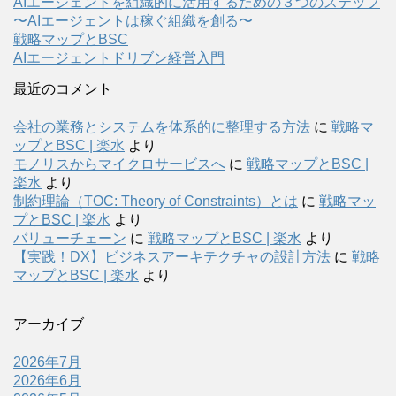
AIエージェントを組織的に活用するための３つのステップ
〜AIエージェントは稼ぐ組織を創る〜
戦略マップとBSC
AIエージェントドリブン経営入門
最近のコメント
会社の業務とシステムを体系的に整理する方法
に
戦略マ
ップとBSC | 楽水
より
モノリスからマイクロサービスへ
に
戦略マップとBSC |
楽水
より
制約理論（TOC: Theory of Constraints）とは
に
戦略マッ
プとBSC | 楽水
より
バリューチェーン
に
戦略マップとBSC | 楽水
より
【実践！DX】ビジネスアーキテクチャの設計方法
に
戦略
マップとBSC | 楽水
より
アーカイブ
2026年7月
2026年6月