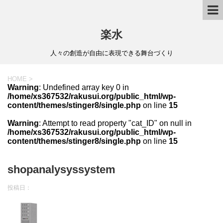
楽水
人々の創造が自由に表現できる舞台づくり
HOME
>
Warning
: Undefined array key 0 in
/home/xs367532/rakusui.org/public_html/wp-
content/themes/stinger8/single.php
on line
15
Warning
: Attempt to read property "cat_ID" on null in
/home/xs367532/rakusui.org/public_html/wp-
content/themes/stinger8/single.php
on line
15
shopanalysyssystem
投稿日：