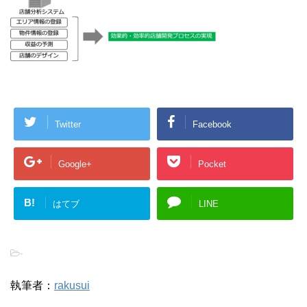
Twitter
Facebook
Google+
Pocket
B!
はてブ
LINE
-
執筆者：
rakusui