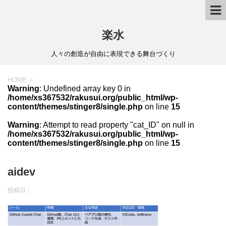
楽水
人々の創造が自由に表現できる舞台づくり
HOME
>
Warning
: Undefined array key 0 in
/home/xs367532/rakusui.org/public_html/wp-
content/themes/stinger8/single.php
on line
15
Warning
: Attempt to read property "cat_ID" on null in
/home/xs367532/rakusui.org/public_html/wp-
content/themes/stinger8/single.php
on line
15
aidev
投稿日：