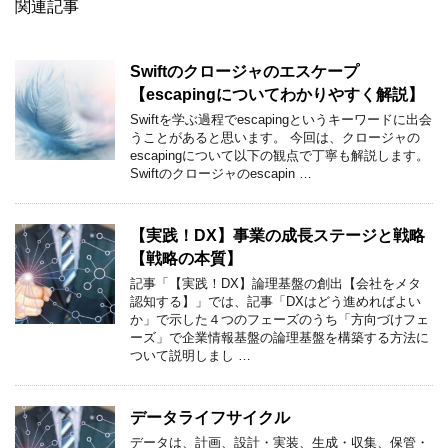
関連記事
Swiftのクロージャのエスケープ
【escapingについてわかりやすく解説】
Swiftを学ぶ過程でescapingというキーワードに出会
うことがあると思います。 今回は、クロージャの
escapingについて以下の観点で丁寧も解説します。
Swiftのクロージャのescapin …
【実践！DX】事業の成長ステージと戦略
【戦略の本質】
記事「【実践！DX】論理基盤の創出【会社をメタ
認知する】」では、記事「DXはどう進めればよい
か」で示した４つのフェーズのうち「方向づけフェ
ーズ」で企業情報基盤の論理基盤を構築する方法に
ついて説明しまし …
データライフサイクル
データは、計画、設計・実装、生成・収集、保管・