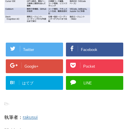
Twitter
Facebook
Google+
Pocket
B!
はてブ
LINE
-
執筆者：
rakusui