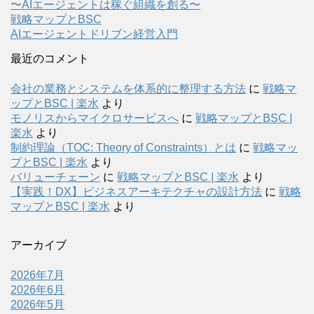
〜AIエージェントは稼ぐ組織を創る〜
戦略マップとBSC
AIエージェントドリブン経営入門
最近のコメント
会社の業務とシステムを体系的に整理する方法
に
戦略マ
ップとBSC | 楽水
より
モノリスからマイクロサービスへ
に
戦略マップとBSC |
楽水
より
制約理論（TOC: Theory of Constraints）とは
に
戦略マッ
プとBSC | 楽水
より
バリューチェーン
に
戦略マップとBSC | 楽水
より
【実践！DX】ビジネスアーキテクチャの設計方法
に
戦略
マップとBSC | 楽水
より
アーカイブ
2026年7月
2026年6月
2026年5月