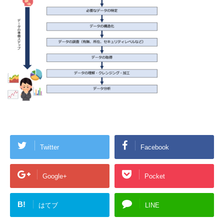
Twitter
Facebook
Google+
Pocket
B!
はてブ
LINE