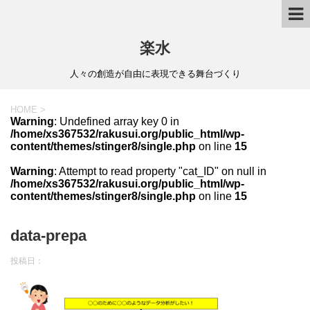
楽水
人々の創造が自由に表現できる舞台づくり
HOME
>
Warning
: Undefined array key 0 in
/home/xs367532/rakusui.org/public_html/wp-
content/themes/stinger8/single.php
on line
15
Warning
: Attempt to read property "cat_ID" on null in
/home/xs367532/rakusui.org/public_html/wp-
content/themes/stinger8/single.php
on line
15
data-prepa
投稿日：