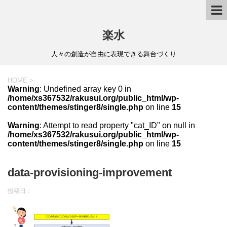
楽水
人々の創造が自由に表現できる舞台づくり
HOME
>
Warning
: Undefined array key 0 in
/home/xs367532/rakusui.org/public_html/wp-
content/themes/stinger8/single.php
on line
15
Warning
: Attempt to read property "cat_ID" on null in
/home/xs367532/rakusui.org/public_html/wp-
content/themes/stinger8/single.php
on line
15
data-provisioning-improvement
投稿日：