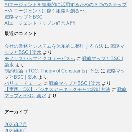
AIエージェントを組織的に活用するための３つのステップ
〜AIエージェントは稼ぐ組織を創る〜
戦略マップとBSC
AIエージェントドリブン経営入門
最近のコメント
会社の業務とシステムを体系的に整理する方法
に
戦略マ
ップとBSC | 楽水
より
モノリスからマイクロサービスへ
に
戦略マップとBSC |
楽水
より
制約理論（TOC: Theory of Constraints）とは
に
戦略マッ
プとBSC | 楽水
より
バリューチェーン
に
戦略マップとBSC | 楽水
より
【実践！DX】ビジネスアーキテクチャの設計方法
に
戦略
マップとBSC | 楽水
より
アーカイブ
2026年7月
2026年6月