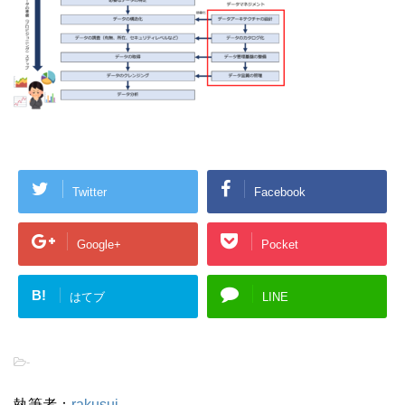
Twitter
Facebook
Google+
Pocket
B!
はてブ
LINE
-
執筆者：
rakusui