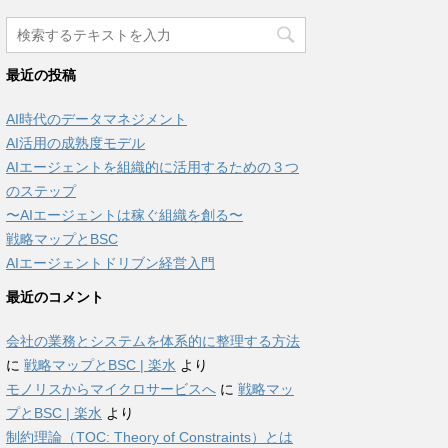
最近の投稿
AI時代のデータマネジメント
AI活用の成熟度モデル
AIエージェントを組織的に活用するための３つ
のステップ
〜AIエージェントは稼ぐ組織を創る〜
戦略マップとBSC
AIエージェントドリブン経営入門
最近のコメント
会社の業務とシステムを体系的に整理する方法
に
戦略マップとBSC | 楽水
より
モノリスからマイクロサービスへ
に
戦略マッ
プとBSC | 楽水
より
制約理論（TOC: Theory of Constraints）とは