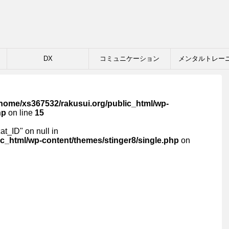
DX
コミュニケーション
メンタルトレー
/home/xs367532/rakusui.org/public_html/wp-
hp
on line
15
cat_ID" on null in
c_html/wp-content/themes/stinger8/single.php
on