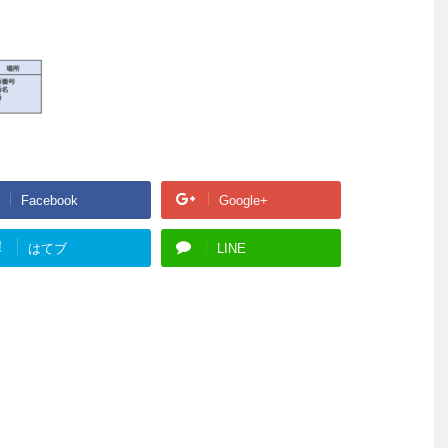
Facebook
Google+
!
はてブ
LINE