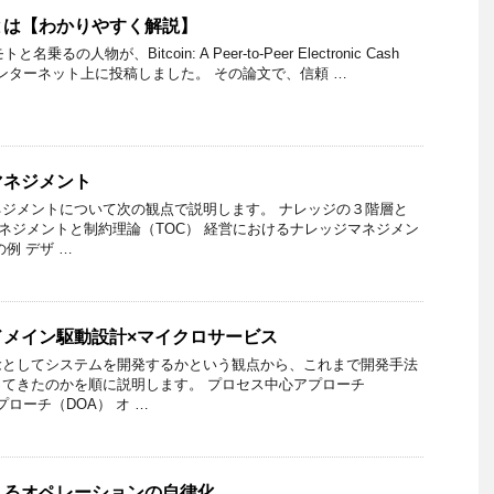
とは【わかりやすく解説】
るの人物が、Bitcoin: A Peer-to-Peer Electronic Cash
インターネット上に投稿しました。 その論文で、信頼 …
マネジメント
ジメントについて次の観点で説明します。 ナレッジの３階層と
ジマネジメントと制約理論（TOC） 経営におけるナレッジマネジメン
例 デザ …
ドメイン駆動設計×マイクロサービス
念としてシステムを開発するかという観点から、これまで開発手法
てきたのかを順に説明します。 プロセス中心アプローチ
プローチ（DOA） オ …
よるオペレーションの自律化