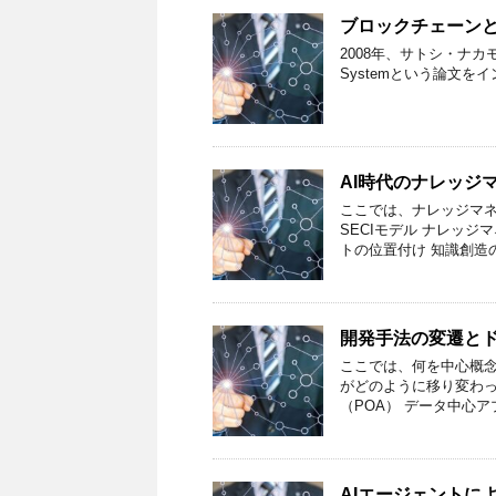
ブロックチェーン
2008年、サトシ・ナカモトと名乗
Systemという論文を
AI時代のナレッジ
ここでは、ナレッジマネ
SECIモデル ナレッ
トの位置付け 知識創造の
開発手法の変遷と
ここでは、何を中心概
がどのように移り変わっ
（POA） データ中心ア
AIエージェントに