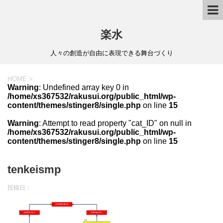
楽水
人々の創造が自由に表現できる舞台づくり
HOME
>
Warning
: Undefined array key 0 in
/home/xs367532/rakusui.org/public_html/wp-
content/themes/stinger8/single.php
on line
15
Warning
: Attempt to read property "cat_ID" on null in
/home/xs367532/rakusui.org/public_html/wp-
content/themes/stinger8/single.php
on line
15
tenkeismp
投稿日：