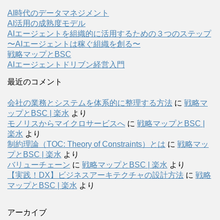
AI時代のデータマネジメント
AI活用の成熟度モデル
AIエージェントを組織的に活用するための３つのステップ
〜AIエージェントは稼ぐ組織を創る〜
戦略マップとBSC
AIエージェントドリブン経営入門
最近のコメント
会社の業務とシステムを体系的に整理する方法
に
戦略マ
ップとBSC | 楽水
より
モノリスからマイクロサービスへ
に
戦略マップとBSC |
楽水
より
制約理論（TOC: Theory of Constraints）とは
に
戦略マッ
プとBSC | 楽水
より
バリューチェーン
に
戦略マップとBSC | 楽水
より
【実践！DX】ビジネスアーキテクチャの設計方法
に
戦略
マップとBSC | 楽水
より
アーカイブ