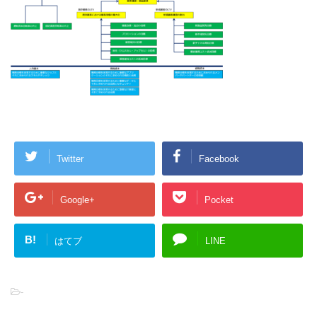
Twitter
Facebook
Google+
Pocket
B!
はてブ
LINE
-